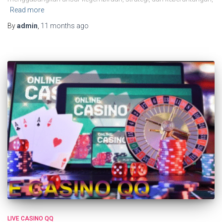
Read more
By
admin
,
11 months
ago
LIVE CASINO QQ