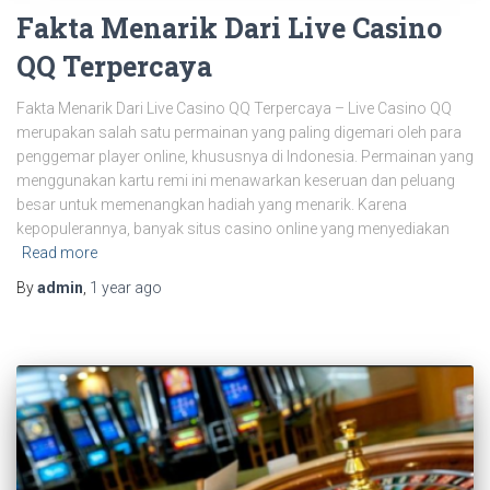
Fakta Menarik Dari Live Casino
QQ Terpercaya
Fakta Menarik Dari Live Casino QQ Terpercaya – Live Casino QQ
merupakan salah satu permainan yang paling digemari oleh para
penggemar player online, khususnya di Indonesia. Permainan yang
menggunakan kartu remi ini menawarkan keseruan dan peluang
besar untuk memenangkan hadiah yang menarik. Karena
kepopulerannya, banyak situs casino online yang menyediakan
Read more
By
admin
,
1 year
ago