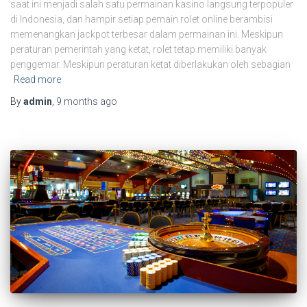
saat ini menjadi salah satu permainan kasino langsung terpopuler
di Indonesia, dan hampir setiap pemain rolet online berambisi
memenangkan jackpot terbesar dalam permainan ini. Meskipun
peraturan pemerintah yang ketat, rolet tetap memiliki banyak
penggemar. Meskipun peraturan ketat diberlakukan oleh sebagian
Read more
By
admin
,
9 months
ago