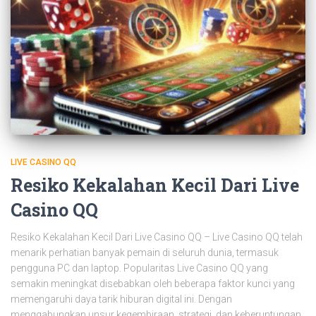
LIVE CASINO QQ
Resiko Kekalahan Kecil Dari Live
Casino QQ
Resiko Kekalahan Kecil Dari Live Casino QQ – Live Casino QQ telah
menarik perhatian banyak pemain di seluruh dunia, termasuk
pengguna PC dan laptop. Popularitas Live Casino QQ yang
semakin meningkat disebabkan oleh beberapa faktor kunci yang
memengaruhi daya tarik hiburan digital ini. Dengan
menggabungkan unsur kegembiraan, strategi, dan keberuntungan,