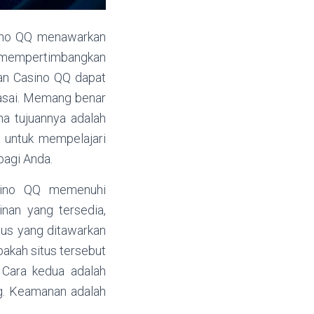
ino QQ menawarkan
 mempertimbangkan
an Casino QQ dapat
asai. Memang benar
na tujuannya adalah
untuk mempelajari
bagi Anda.
asino QQ memenuhi
nan yang tersedia,
nus yang ditawarkan
akah situs tersebut
 Cara kedua adalah
g. Keamanan adalah