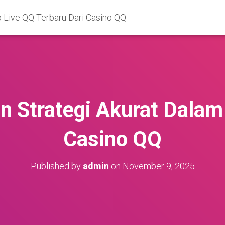
o Live QQ Terbaru Dari Casino QQ
 Strategi Akurat Dala
Casino QQ
Published by
admin
on
November 9, 2025