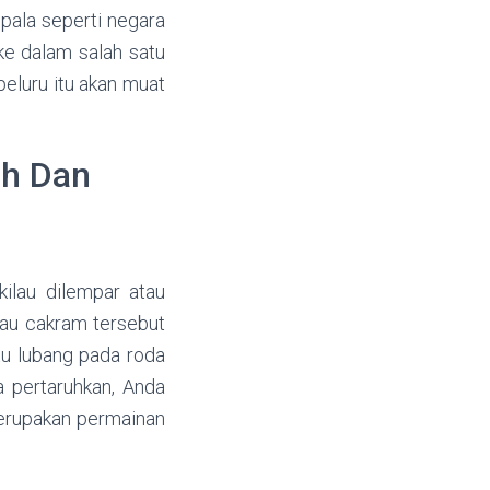
epala seperti negara
ke dalam salah satu
peluru itu akan muat
h Dan
ilau dilempar atau
tau cakram tersebut
tu lubang pada roda
 pertaruhkan, Anda
merupakan permainan