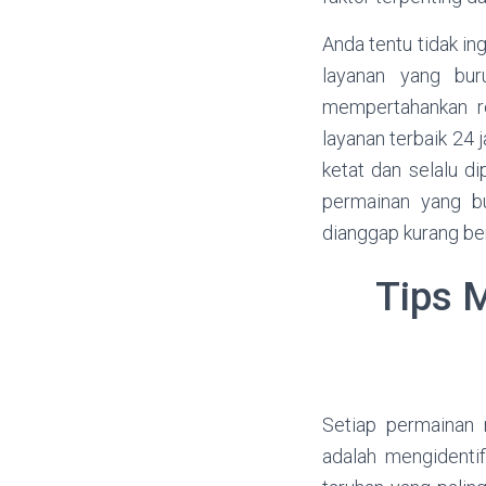
Anda tentu tidak in
layanan yang bur
mempertahankan r
layanan terbaik 24 j
ketat dan selalu d
permainan yang bu
dianggap kurang ber
Tips 
Setiap permainan 
adalah mengidentif