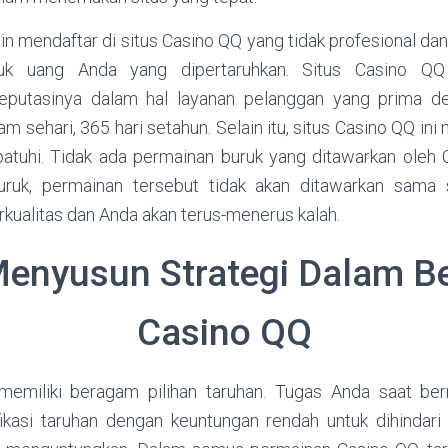
gin mendaftar di situs Casino QQ yang tidak profesional 
uk uang Anda yang dipertaruhkan. Situs Casino QQ
eputasinya dalam hal layanan pelanggan yang prima d
am sehari, 365 hari setahun. Selain itu, situs Casino QQ ini
ipatuhi. Tidak ada permainan buruk yang ditawarkan oleh 
ruk, permainan tersebut tidak akan ditawarkan sama s
kualitas dan Anda akan terus-menerus kalah.
Menyusun Strategi Dalam B
Casino QQ
memiliki beragam pilihan taruhan. Tugas Anda saat ber
ikasi taruhan dengan keuntungan rendah untuk dihindar