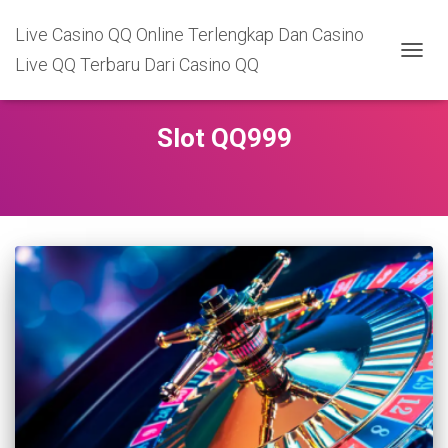
Live Casino QQ Online Terlengkap Dan Casino
Live QQ Terbaru Dari Casino QQ
TOGG
NAVIG
Slot QQ999