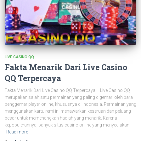
LIVE CASINO QQ
Fakta Menarik Dari Live Casino
QQ Terpercaya
Fakta Menarik Dari Live Casino QQ Terpercaya – Live Casino QQ
merupakan salah satu permainan yang paling digemari oleh para
penggemar player online, khususnya di Indonesia. Permainan yang
menggunakan kartu remi ini menawarkan keseruan dan peluang
besar untuk memenangkan hadiah yang menarik. Karena
kepopulerannya, banyak situs casino online yang menyediakan
Read more