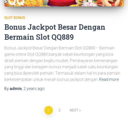
SLOT BONUS
Bonus Jackpot Besar Dengan
Bermain Slot QQ889
Bonus Jackpot Besar Dengan Bermain Slot QQ889 – Bermain
game online Slot QQ889 banyak sekali keuntungan yang bisa
diraih pemain dengan begitu mudah. Pembayaran kemenangan
yang tinggi dan beragam bonus menjadi salah satu keuntungan
yang bisa diperoleh pemain. Termasuk dalam hal ini para pemain
berkesempatan untuk meraih bonus jackpot dengan
Read more
By
admin
,
2 years
ago
Posts
1
2
NEXT
pagination