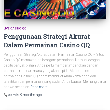
LIVE CASINO QQ
Penggunaan Strategi Akurat
Dalam Permainan Casino QQ
Penggunaan Strategi Akurat Dalam Permainan Casino QQ – Situs
Casino QQ menawarkan beragam permainan. Namun, dengan
begitu banyak pilihan, Anda perlu mempertimbangkan dengan
cermat permainan mana yang akan dipilih. Mencoba setiap
permainan Casino QQ dapat membuat Anda kewalahan dan
teralihkan dari permainan yang sudah Anda kuasai. Memang benar
bahwa sebagian
Read more
By
admin
,
9 months
ago