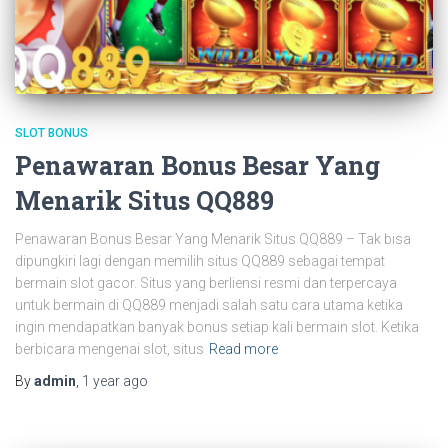
SLOT BONUS
Penawaran Bonus Besar Yang
Menarik Situs QQ889
Penawaran Bonus Besar Yang Menarik Situs QQ889 – Tak bisa
dipungkiri lagi dengan memilih situs QQ889 sebagai tempat
bermain slot gacor. Situs yang berliensi resmi dan terpercaya
untuk bermain di QQ889 menjadi salah satu cara utama ketika
ingin mendapatkan banyak bonus setiap kali bermain slot. Ketika
berbicara mengenai slot, situs
Read more
By
admin
,
1 year
ago