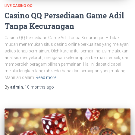
LIVE CASINO QQ
Casino QQ Persediaan Game Adil
Tanpa Kecurangan
Casino QQ Persediaan Game Adil Tanpa Kecurangan – Tidak
mudah menemukan situs casino online berkualitas yang melayani
setiap tahap permainan. Oleh karena itu, pemain harus melakukan
analisis menyeluruh, mengasah keterampilan bermain terbaik, dan
memperoleh beragam pilihan permainan. Hal ini dapat dicapai
melalui langkah-langkah sederhana dan persiapan yang matang.
Mahirlah dalam
Read more
By
admin
,
10 months
ago