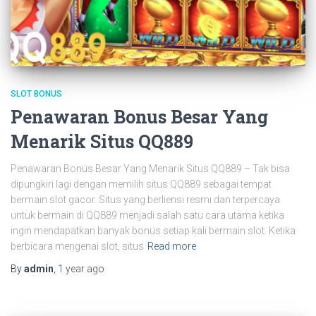
SLOT BONUS
Penawaran Bonus Besar Yang
Menarik Situs QQ889
Penawaran Bonus Besar Yang Menarik Situs QQ889 – Tak bisa
dipungkiri lagi dengan memilih situs QQ889 sebagai tempat
bermain slot gacor. Situs yang berliensi resmi dan terpercaya
untuk bermain di QQ889 menjadi salah satu cara utama ketika
ingin mendapatkan banyak bonus setiap kali bermain slot. Ketika
berbicara mengenai slot, situs
Read more
By
admin
,
1 year
ago