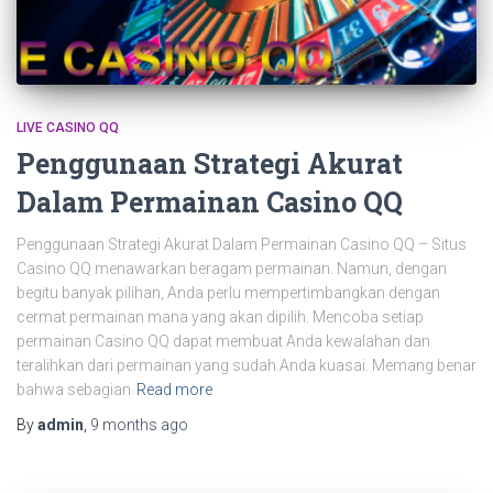
LIVE CASINO QQ
Penggunaan Strategi Akurat
Dalam Permainan Casino QQ
Penggunaan Strategi Akurat Dalam Permainan Casino QQ – Situs
Casino QQ menawarkan beragam permainan. Namun, dengan
begitu banyak pilihan, Anda perlu mempertimbangkan dengan
cermat permainan mana yang akan dipilih. Mencoba setiap
permainan Casino QQ dapat membuat Anda kewalahan dan
teralihkan dari permainan yang sudah Anda kuasai. Memang benar
bahwa sebagian
Read more
By
admin
,
9 months
ago