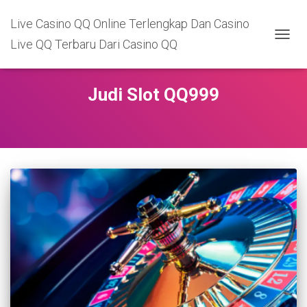
Live Casino QQ Online Terlengkap Dan Casino
Live QQ Terbaru Dari Casino QQ
TOGG
NAVIG
Judi Slot QQ999